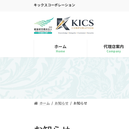
コ
ナ
キックスコーポレーション
ン
ビ
テ
ゲ
ン
ー
ツ
シ
へ
ョ
ス
ン
ホーム
代理店案内
キ
に
Home
Company
ッ
移
プ
動
ホーム
お知らせ
お知らせ