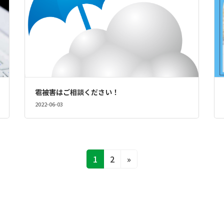
雹被害はご相談ください！
2022-06-03
固
固
1
2
»
定
定
ペ
ペ
ー
ー
ジ
ジ