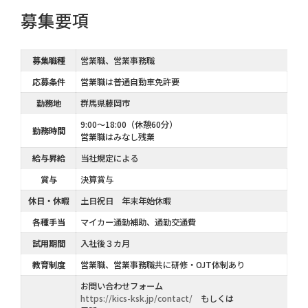
募集要項
募集職種
営業職、営業事務職
応募条件
営業職は普通自動車免許要
勤務地
群馬県藤岡市
9:00～18:00（休憩60分）
勤務時間
営業職はみなし残業
給与昇給
当社規定による
賞与
決算賞与
休日・休暇
土日祝日 年末年始休暇
各種手当
マイカー通勤補助、通勤交通費
試用期間
入社後３カ月
教育制度
営業職、営業事務職共に研修・OJT体制あり
お問い合わせフォーム
https://kics-ksk.jp/contact/
もしくは